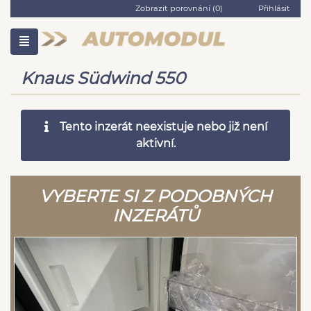
Zobrazit porovnání (
0
)
Přihlásit
Knaus Südwind 550
Tento inzerát neexistuje nebo již není
aktivní.
VYBERTE SI Z PODOBNÝCH
INZERÁTŮ