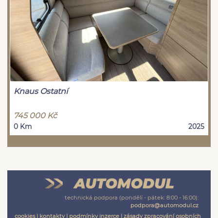
Knaus Ostatní
745 000 Kč
0 Km
2025
technická podpora (pondělí - pátek: 8:00 - 16:00):
podpora@automodul.cz
cookies
|
kontakty
|
podmínky inzerce
|
zásady zpracování osobních