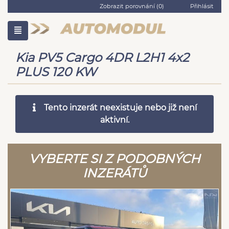
Zobrazit porovnání (
0
)
Přihlásit
Kia PV5 Cargo 4DR L2H1 4x2
PLUS 120 KW
Tento inzerát neexistuje nebo již není
aktivní.
VYBERTE SI Z PODOBNÝCH
INZERÁTŮ