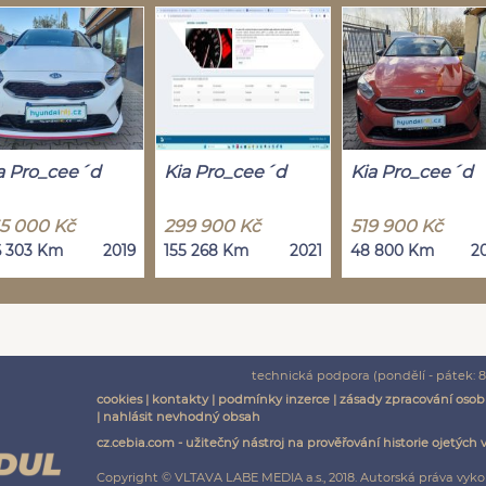
a Pro_cee´d
Kia Pro_cee´d
Kia Pro_cee´d
5 000 Kč
299 900 Kč
519 900 Kč
6 303 Km
2019
155 268 Km
2021
48 800 Km
2
technická podpora (pondělí - pátek: 8:
cookies
|
kontakty
|
podmínky inzerce
|
zásady zpracování osob
|
nahlásit nevhodný obsah
cz.cebia.com - užitečný nástroj na prověřování historie ojetých 
Copyright © VLTAVA LABE MEDIA a.s., 2018. Autorská práva vyko