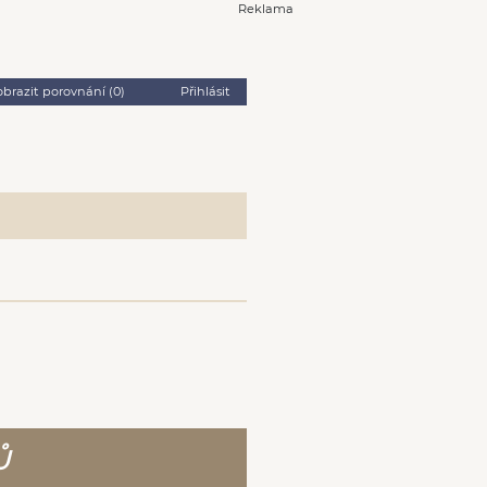
Reklama
obrazit porovnání (
0
)
Přihlásit
Ů