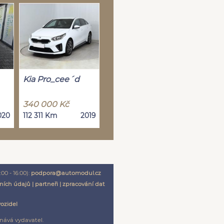
Kia Pro_cee´d
340 000 Kč
020
112 311 Km
2019
00 - 16:00):
podpora@automodul.cz
ních údajů
|
partneři
|
zpracování dat
vozidel
nává vydavatel.