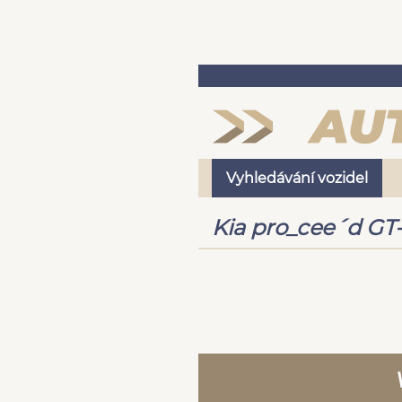
Vyhledávání vozidel
Kia pro_cee´d GT-