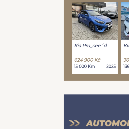
Kia Pro_cee´d
Ki
624 900 Kč
36
15 000 Km
2025
13