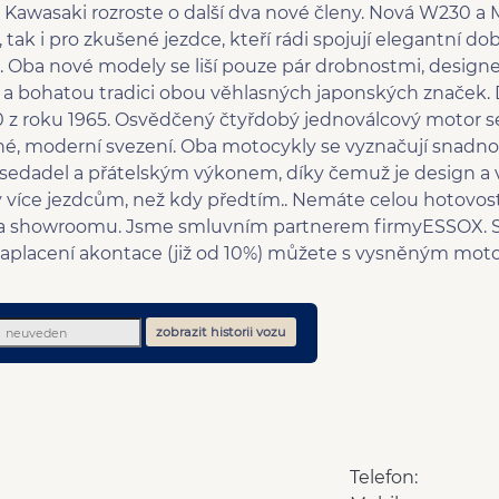
a Kawasaki rozroste o další dva nové členy. Nová W230 a 
 tak i pro zkušené jezdce, kteří rádi spojují elegantní do
Oba nové modely se liší pouze pár drobnostmi, designe
u a bohatou tradici obou věhlasných japonských značek.
 z roku 1965. Osvědčený čtyřdobý jednoválcový motor s
é, moderní svezení. Oba motocykly se vyznačují snadnou
sedadel a přátelským výkonem, díky čemuž je design a vi
 více jezdcům, než kdy předtím.. Nemáte celou hotovos
na showroomu. Jsme smluvním partnerem firmyESSOX. S
aplacení akontace (již od 10%) můžete s vysněným mot
zobrazit historii vozu
Telefon: