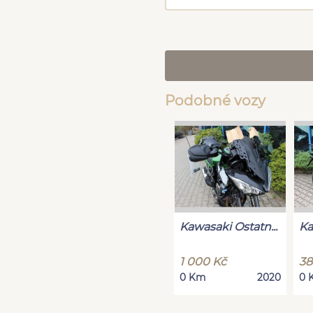
Podobné vozy
Kawasaki Ostatn...
Ka
1 000 Kč
38
0 Km
2020
0 