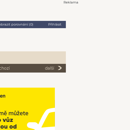
Reklama
obrazit porovnání (
0
)
Přihlásit
chozí
další