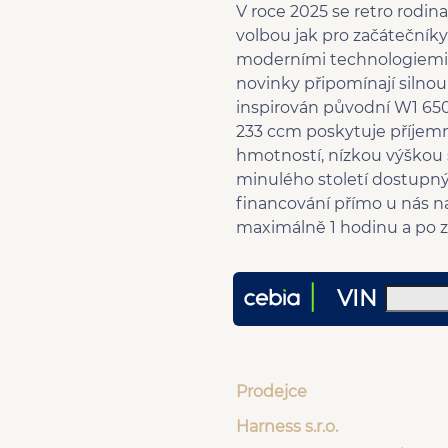
V roce 2025 se retro rodin
volbou jak pro začátečníky,
moderními technologiemi. 
novinky připomínají silno
inspirován původní W1 650
233 ccm poskytuje příjemn
hmotností, nízkou výškou 
minulého století dostupný
financování přímo u nás 
maximálně 1 hodinu a po z
VIN
Prodejce
Harness s.r.o.