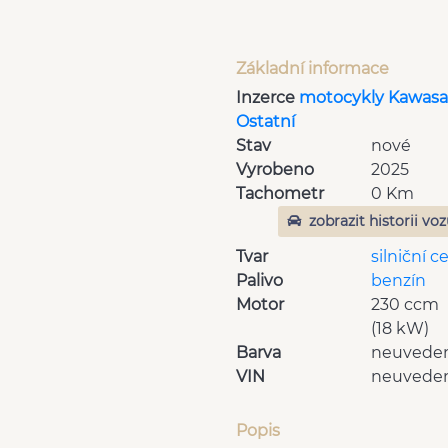
Základní informace
Inzerce
motocykly Kawasa
Ostatní
Stav
nové
Vyrobeno
2025
Tachometr
0 Km
zobrazit historii vo
Tvar
silniční c
Palivo
benzín
Motor
230 ccm
(18 kW)
Barva
neuvede
VIN
neuvede
Popis