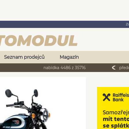
Z
Seznam prodejců
Magazín
nabídka 4486 z 35716
před