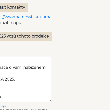
azit kontakty
p://www.harnessbike.com/
razit mapu
625 vozů tohoto prodejce
dajů
.
ání dotazu prodejci v souvislosti s