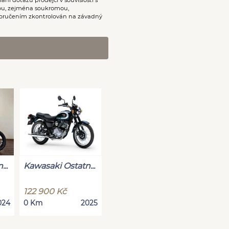
nou, zejména soukromou,
oručením zkontrolován na závadný
..
Kawasaki Ostatn...
122 900 Kč
024
0 Km
2025