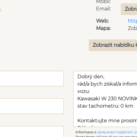
Mobil:
Email:
Zobr
s
Web:
htt
Mapa:
Zob
Zobrazit nabídku 
Informace o
zpracování osobních ú
Tento formulář slouží pouze pro zasl