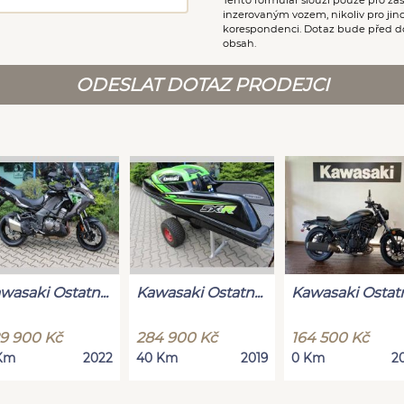
inzerovaným vozem, nikoliv pro ji
korespondenci. Dotaz bude před d
obsah.
ODESLAT DOTAZ PRODEJCI
wasaki Ostatn...
Kawasaki Ostatn...
Kawasaki Ostatn.
9 900 Kč
284 900 Kč
164 500 Kč
Km
2022
40 Km
2019
0 Km
2