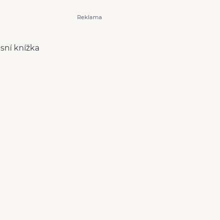
Reklama
isní knížka