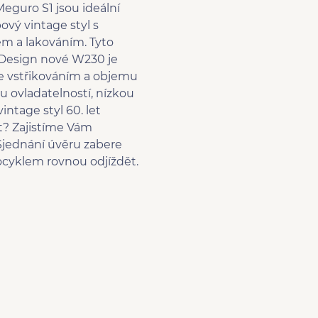
Meguro S1 jsou ideální
bový vintage styl s
m a lakováním. Tyto
 Design nové W230 je
e vstřikováním a objemu
 ovladatelností, nízkou
ntage styl 60. let
t? Zajistíme Vám
jednání úvěru zabere
ocyklem rovnou odjíždět.