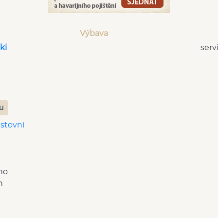
Výbava
ki
serv
zu
estovní
no
n