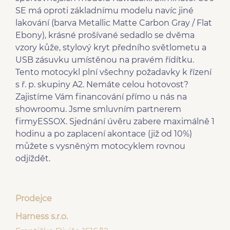
SE má oproti základnímu modelu navíc jiné
lakování (barva Metallic Matte Carbon Gray / Flat
Ebony), krásné prošívané sedadlo se dvěma
vzory kůže, stylový kryt předního světlometu a
USB zásuvku umístěnou na pravém řídítku.
Tento motocykl plní všechny požadavky k řízení
s ř. p. skupiny A2. Nemáte celou hotovost?
Zajistíme Vám financování přímo u nás na
showroomu. Jsme smluvním partnerem
firmyESSOX. Sjednání úvěru zabere maximálně 1
hodinu a po zaplacení akontace (již od 10%)
můžete s vysněným motocyklem rovnou
odjíždět.
Prodejce
Harness s.r.o.