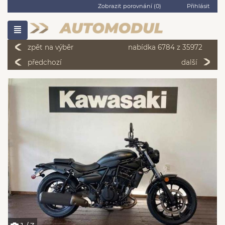
Zobrazit porovnání (
0
)
Přihlásit
zpět na výběr
nabídka 6784 z 35972
předchozí
další