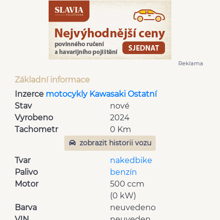
Reklama
Základní informace
Inzerce
motocykly Kawasaki Ostatní
Stav
nové
Vyrobeno
2024
Tachometr
0 Km
zobrazit historii vozu
Tvar
nakedbike
Palivo
benzín
Motor
500 ccm
(0 kW)
Barva
neuvedeno
VIN
neuveden