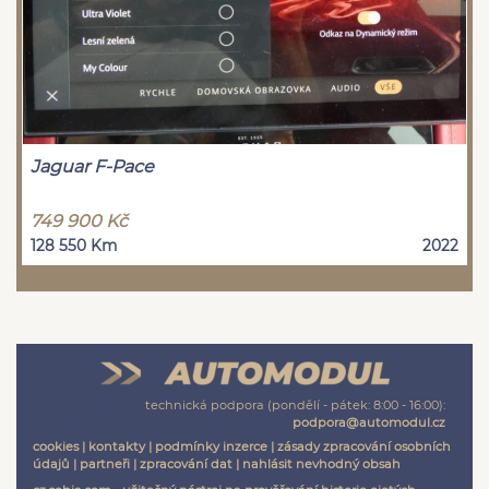
Jaguar F-Pace
749 900 Kč
128 550 Km
2022
technická podpora (pondělí - pátek: 8:00 - 16:00):
podpora@automodul.cz
cookies
|
kontakty
|
podmínky inzerce
|
zásady zpracování osobních
údajů
|
partneři
|
zpracování dat
|
nahlásit nevhodný obsah