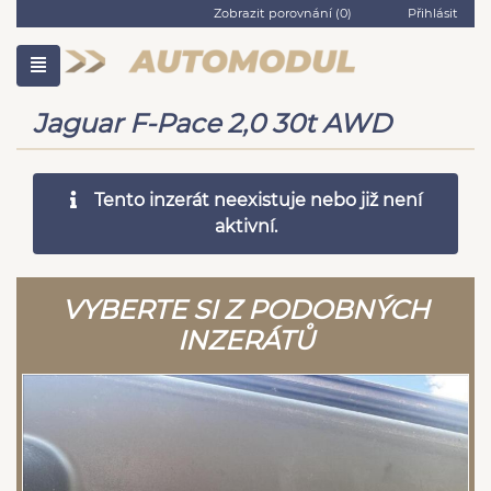
Zobrazit porovnání (
0
)
Přihlásit
Jaguar F-Pace 2,0 30t AWD
Tento inzerát neexistuje nebo již není
aktivní.
VYBERTE SI Z PODOBNÝCH
INZERÁTŮ