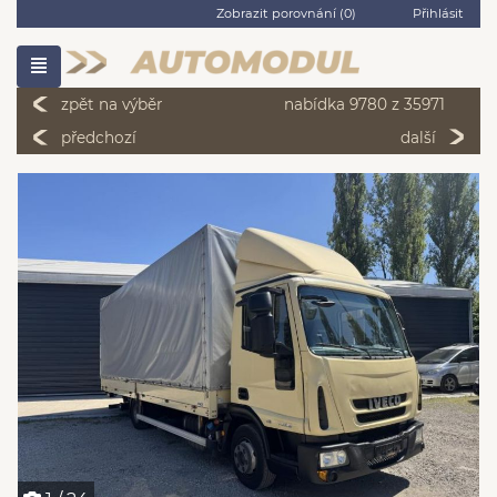
Zobrazit porovnání (
0
)
Přihlásit
zpět na výběr
nabídka 9780 z 35971
předchozí
další