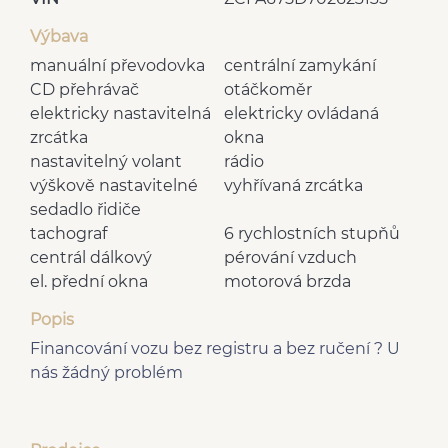
Výbava
manuální převodovka
centrální zamykání
CD přehrávač
otáčkoměr
elektricky nastavitelná
elektricky ovládaná
zrcátka
okna
nastavitelný volant
rádio
výškově nastavitelné
vyhřívaná zrcátka
sedadlo řidiče
tachograf
6 rychlostních stupňů
centrál dálkový
pérování vzduch
el. přední okna
motorová brzda
plní 'EURO VI'
střešní šíbr man.
Popis
Financování vozu bez registru a bez ručení ? U
nás žádný problém