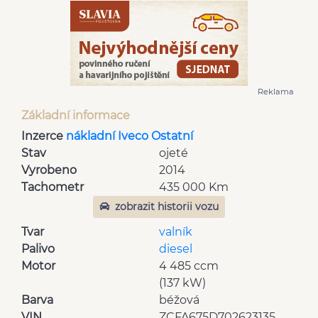
Reklama
Základní informace
Inzerce
nákladní Iveco Ostatní
Stav
ojeté
Vyrobeno
2014
Tachometr
435 000 Km
zobrazit historii vozu
Tvar
valník
Palivo
diesel
Motor
4 485 ccm
(137 kW)
Barva
béžová
VIN
ZCFA675D702623135