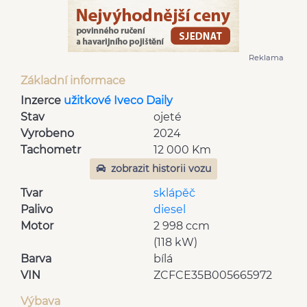
Reklama
Základní informace
Inzerce
užitkové Iveco Daily
Stav
ojeté
Vyrobeno
2024
Tachometr
12 000 Km
zobrazit historii vozu
Tvar
sklápěč
Palivo
diesel
Motor
2 998 ccm
(118 kW)
Barva
bílá
VIN
ZCFCE35B005665972
Výbava