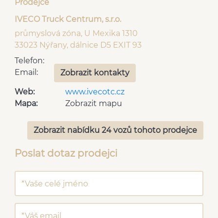
(DAB)
Prodejce
Asistent rozjezdu do
nouzové brždění (PEBS)
IVECO Truck Centrum, s.r.o.
kopce (HSA)
průmyslová zóna, U Mexika 1310
33023 Nýřany, dálnice D5 EXIT 93
Telefon:
Email:
Zobrazit kontakty
Web:
www.ivecotc.cz
Mapa:
Zobrazit mapu
Zobrazit nabídku 24 vozů tohoto prodejce
Poslat dotaz prodejci