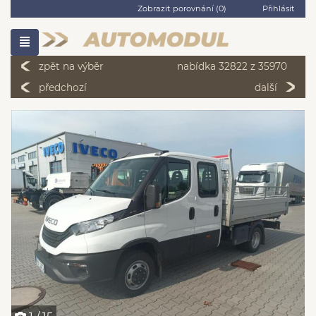
Zobrazit porovnání (
0
)
Přihlásit
zpět na výběr
nabídka 32822 z 35970
předchozí
další