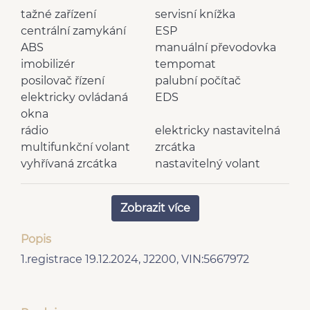
tažné zařízení
servisní knížka
centrální zamykání
ESP
ABS
manuální převodovka
imobilizér
tempomat
posilovač řízení
palubní počítač
elektricky ovládaná
EDS
okna
rádio
elektricky nastavitelná
multifunkční volant
zrcátka
vyhřívaná zrcátka
nastavitelný volant
6 rychlostních stupňů
airbag řidiče
centrál dálkový
bluetooth
Zobrazit více
2x AIRBAG
uzávěrka diferenciálu
Hands free
Plnohodnotné rezervní
Popis
Zadní pohon
kolo
1.registrace 19.12.2024, J2200, VIN:5667972
plní 'EURO VI'
USB
AUX
hlídání mrtvého úhlu
Digitální příjem rádia
Parkovací senzory zadní