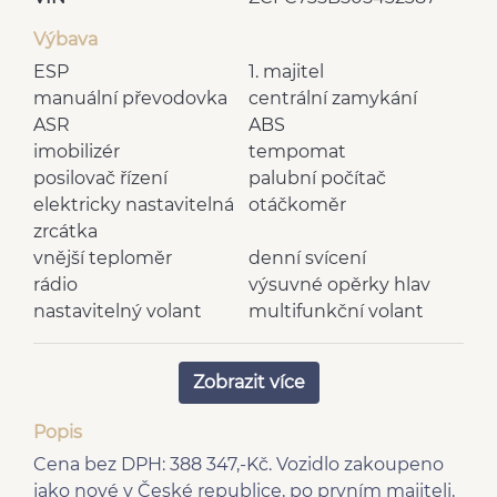
Výbava
ESP
1. majitel
manuální převodovka
centrální zamykání
ASR
ABS
imobilizér
tempomat
posilovač řízení
palubní počítač
elektricky nastavitelná
otáčkoměr
zrcátka
vnější teploměr
denní svícení
rádio
výsuvné opěrky hlav
nastavitelný volant
multifunkční volant
vyhřívaná zrcátka
tónovaná skla
výškově nastavitelné
airbag řidiče
Zobrazit více
sedadlo řidiče
bluetooth
6 rychlostních stupňů
Popis
el. přední okna
centrál dálkový
Cena bez DPH: 388 347,-Kč. Vozidlo zakoupeno
boční posuvné dveře
mlhovky
jako nové v České republice, po prvním majiteli,