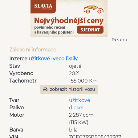
Reklama
Základní informace
Inzerce
užitkové Iveco Daily
Stav
ojeté
Vyrobeno
2021
Tachometr
155 000 Km
zobrazit historii vozu
Tvar
užitkové
Palivo
diesel
Motor
2 287 ccm
(115 kW)
Barva
bílá
VIN
ZCFC735B505432387