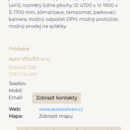
Parkovací kamera
man. klimatizace
L4H2, rozměry ložné plochy: D: 4700 x :V: 1900 x
Start-stop systém
USB
Š: 1700 mm, klimatizace, tempomat, parkovací
Android Auto
Digitální příjem rádia
kamera, možný odpočet DPH, možný protiúčet,
Apple CarPlay
(DAB)
možný prodej na splátky.
Prodejce
Auto VELVEX s.r.o.
Pražská 338
27401 SLANÝ
Telefon:
Mobil:
Email:
Zobrazit kontakty
Web:
www.autovelvex.cz
Mapa:
Zobrazit mapu