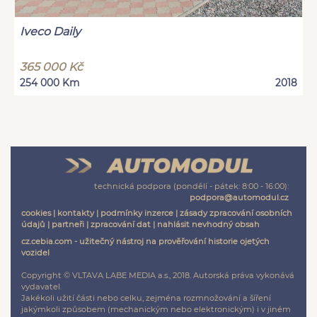
Iveco Daily
365 000 Kč
254 000 Km
2018
technická podpora (pondělí - pátek: 8:00 - 16:00):
podpora@automodul.cz
cookies
|
kontakty
|
podmínky inzerce
|
zásady zpracování osobních
údajů
|
partneři
|
zpracování dat
|
nahlásit nevhodný obsah
cz.cebia.com - užitečný nástroj na prověřování historie ojetých
vozidel
Copyright © VLTAVA LABE MEDIA a.s., 2018. Autorská práva vykonává
vydavatel.
Jakékoli užití části nebo celku, zejména rozmnožování a šíření
jakýmkoli způsobem (mechanickým nebo elektronickým) i v jiném