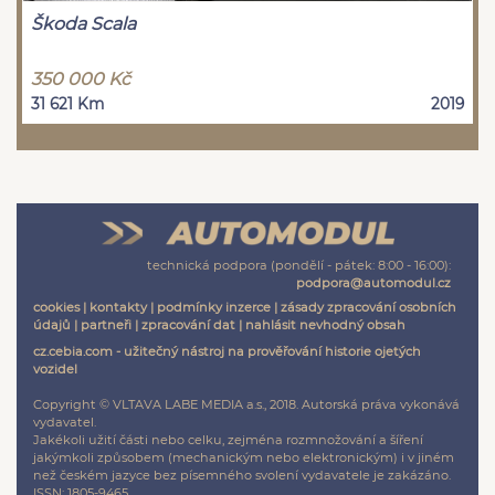
Škoda Scala
350 000 Kč
31 621 Km
2019
technická podpora (pondělí - pátek: 8:00 - 16:00):
podpora@automodul.cz
cookies
|
kontakty
|
podmínky inzerce
|
zásady zpracování osobních
údajů
|
partneři
|
zpracování dat
|
nahlásit nevhodný obsah
cz.cebia.com - užitečný nástroj na prověřování historie ojetých
vozidel
Copyright © VLTAVA LABE MEDIA a.s., 2018. Autorská práva vykonává
vydavatel.
Jakékoli užití části nebo celku, zejména rozmnožování a šíření
jakýmkoli způsobem (mechanickým nebo elektronickým) i v jiném
než českém jazyce bez písemného svolení vydavatele je zakázáno.
ISSN: 1805-9465.