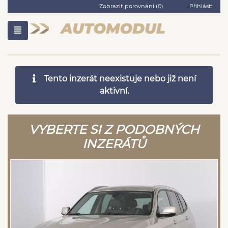
Zobrazit porovnání (
0
)
Přihlásit
Tento inzerát neexistuje nebo již není
aktivní.
VYBERTE SI Z PODOBNÝCH
INZERÁTŮ