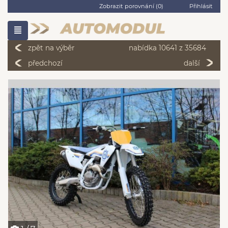
Zobrazit porovnání (
0
)
Přihlásit
zpět na výběr
nabídka 10641 z 35684
předchozí
další