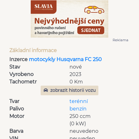
Reklama
Základní informace
Inzerce
motocykly Husqvarna FC 250
Stav
nové
Vyrobeno
2023
Tachometr
0 Km
zobrazit historii vozu
Tvar
terénní
Palivo
benzín
Motor
250 ccm
(0 kW)
Barva
neuvedeno
VIN
neuveden