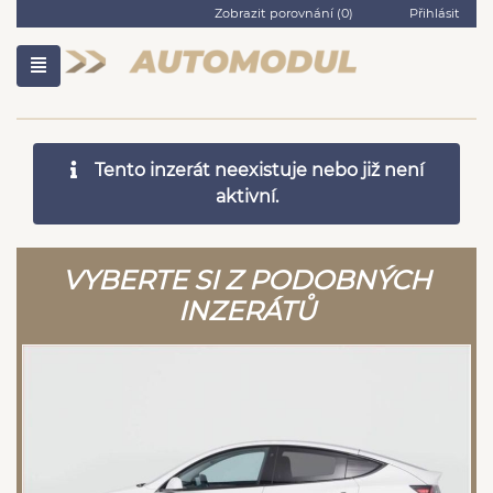
Zobrazit porovnání (
0
)
Přihlásit
Tento inzerát neexistuje nebo již není
aktivní.
VYBERTE SI Z PODOBNÝCH
INZERÁTŮ