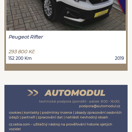
Peugeot Rifter
293 800 Kč
152 200 Km
2019
technická podpora (pondělí - pátek: 8:00 - 16:00):
podpora@automodul.cz
cookies
|
kontakty
|
podmínky inzerce
|
zásady zpracování osobních
údajů
|
partneři
|
zpracování dat
|
nahlásit nevhodný obsah
cz.cebia.com - užitečný nástroj na prověřování historie ojetých
vozidel