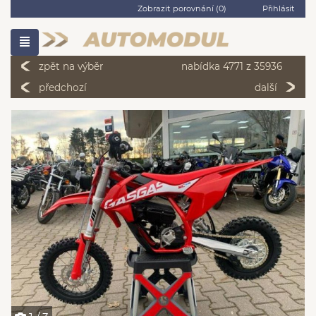
Zobrazit porovnání (
0
)
Přihlásit
zpět na výběr
nabídka 4771 z 35936
předchozí
další