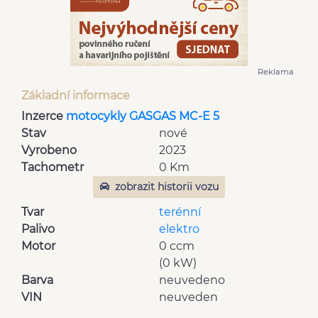
Reklama
Základní informace
Inzerce
motocykly GASGAS MC-E 5
Stav
nové
Vyrobeno
2023
Tachometr
0 Km
zobrazit historii vozu
Tvar
terénní
Palivo
elektro
Motor
0 ccm
(0 kW)
Barva
neuvedeno
VIN
neuveden