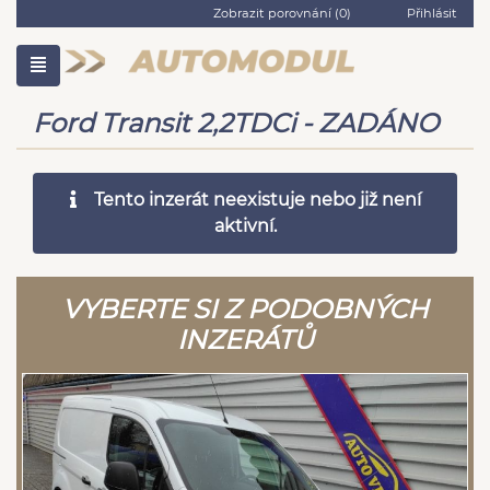
Zobrazit porovnání (
0
)
Přihlásit
Ford Transit 2,2TDCi - ZADÁNO
Tento inzerát neexistuje nebo již není
aktivní.
VYBERTE SI Z PODOBNÝCH
INZERÁTŮ