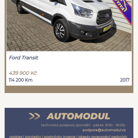
Ford Transit
439 900 Kč
114 200 Km
2017
technická podpora (pondělí - pátek: 8:00 - 16:00):
podpora@automodul.cz
cookies
|
kontakty
|
podmínky inzerce
|
zásady zpracování osobních