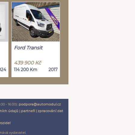
Ford Transit
439 900 Kč
024
114 200 Km
2017
00 - 16:00):
podpora@automodul.cz
ních údajů
|
partneři
|
zpracování dat
vozidel
nává vydavatel.