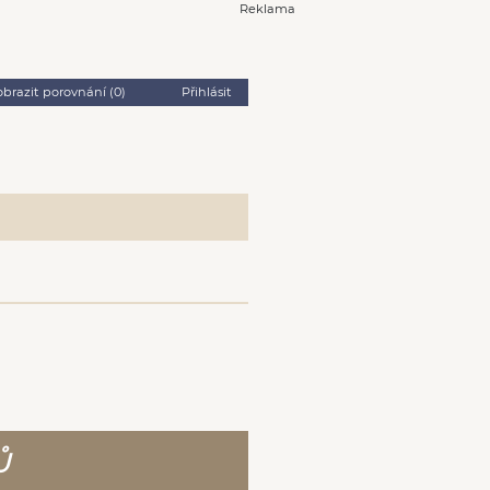
Reklama
obrazit porovnání (
0
)
Přihlásit
Ů