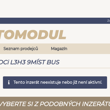
Z
Seznam prodejců
Magazín
 TDCi L3H3 9MÍST BUS
Tento inzerát neexistuje nebo již není aktivní.
VYBERTE SI Z PODOBNÝCH INZERÁT