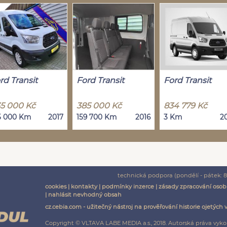
rd Transit
Ford Transit
Ford Transit
5 000 Kč
385 000 Kč
834 779 Kč
5 000 Km
2017
159 700 Km
2016
3 Km
2
technická podpora (pondělí - pátek: 8:
cookies
|
kontakty
|
podmínky inzerce
|
zásady zpracování osob
|
nahlásit nevhodný obsah
cz.cebia.com - užitečný nástroj na prověřování historie ojetých 
Copyright © VLTAVA LABE MEDIA a.s., 2018. Autorská práva vyko