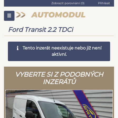
Zobrazit porovnání (
0
)
Přihlásit
Ford Transit 2.2 TDCi
Tento inzerát neexistuje nebo již není
aktivní.
VYBERTE SI Z PODOBNÝCH
INZERÁTŮ