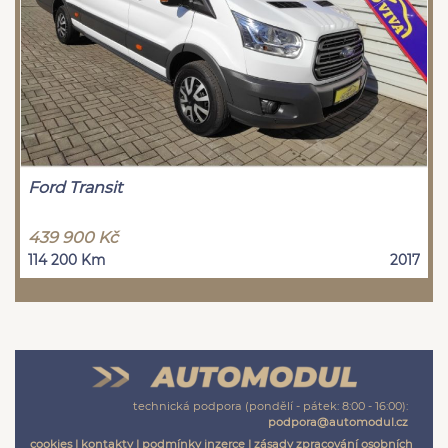
Ford Transit
439 900 Kč
114 200 Km
2017
technická podpora (pondělí - pátek: 8:00 - 16:00):
podpora@automodul.cz
cookies
|
kontakty
|
podmínky inzerce
|
zásady zpracování osobních