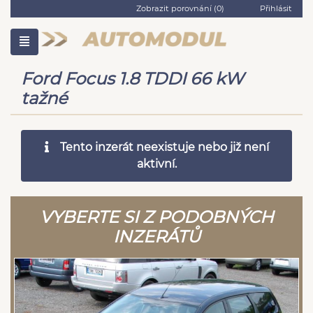
Zobrazit porovnání (
0
)
Přihlásit
Ford Focus 1.8 TDDI 66 kW
tažné
Tento inzerát neexistuje nebo již není
aktivní.
VYBERTE SI Z PODOBNÝCH
INZERÁTŮ