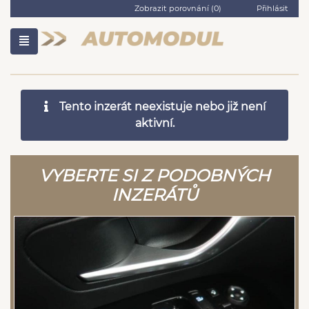
Zobrazit porovnání (
0
)
Přihlásit
Tento inzerát neexistuje nebo již není
aktivní.
VYBERTE SI Z PODOBNÝCH
INZERÁTŮ