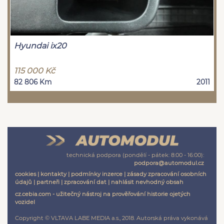
Hyundai ix20
115 000 Kč
82 806 Km
2011
technická podpora (pondělí - pátek: 8:00 - 16:00):
podpora@automodul.cz
cookies
|
kontakty
|
podmínky inzerce
|
zásady zpracování osobních
údajů
|
partneři
|
zpracování dat
|
nahlásit nevhodný obsah
cz.cebia.com - užitečný nástroj na prověřování historie ojetých
vozidel
Copyright © VLTAVA LABE MEDIA a.s., 2018. Autorská práva vykonává