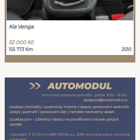
Kia Venga
52 000 Kč
155 773 Km
2010
technická podpora (pondělí - pátek: 8:00 - 16:00):
podpora@automodul.cz
cookies
|
kontakty
|
podmínky inzerce
|
zásady zpracování osobních
údajů
|
partneři
|
zpracování dat
|
nahlásit nevhodný obsah
cz.cebia.com - užitečný nástroj na prověřování historie ojetých
vozidel
Copyright © VLTAVA LABE MEDIA a.s., 2018. Autorská práva vykonává
vydavatel.