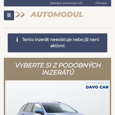
Zobrazit porovnání (
0
)
Přihlásit
Tento inzerát neexistuje nebo již není
aktivní.
VYBERTE SI Z PODOBNÝCH
INZERÁTŮ