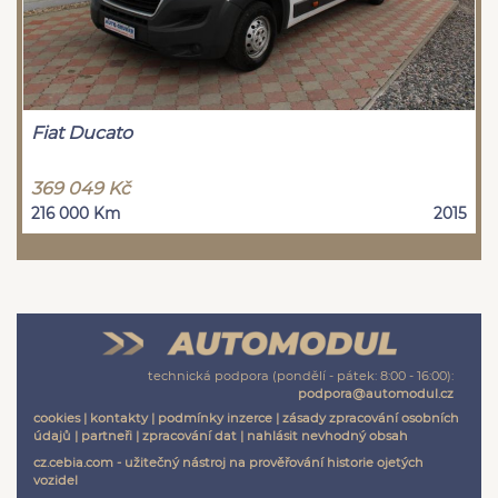
Fiat Ducato
369 049 Kč
216 000 Km
2015
technická podpora (pondělí - pátek: 8:00 - 16:00):
podpora@automodul.cz
cookies
|
kontakty
|
podmínky inzerce
|
zásady zpracování osobních
údajů
|
partneři
|
zpracování dat
|
nahlásit nevhodný obsah
cz.cebia.com - užitečný nástroj na prověřování historie ojetých
vozidel