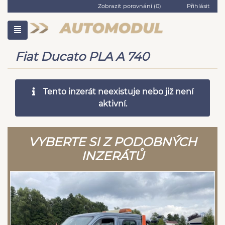
Zobrazit porovnání (
0
)
Přihlásit
Fiat Ducato PLA A 740
Tento inzerát neexistuje nebo již není
aktivní.
VYBERTE SI Z PODOBNÝCH
INZERÁTŮ