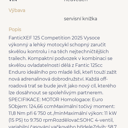
Výbava
servisní knížka
Popis
FanticXEF 125 Competition 2025 Vysoce
výkonný a lehký motocykl schopný zaručit
skvělou kontrolu i na těch nejtechničtějších
trailech. Kompaktní podvozek v kombinaci se
skvělou ovladatelností dělá z Fantic 125cc
Enduro ideálního pro mladé lidi, kteří touží zažít
nová adrenalinová dobrodružství. Každá off-
roadová trať se bude jevit jako nový cíl, kterého
lze dosáhnout se spolehlivým partnerem.
SPECIFIKACE: MOTOR Homologace: Euro
5Objem: 124,66 ccmMaximální točivý moment:
11,8 Nm při 6 750 ot./minMaximální výkon: 11 kW
(15 PS) to 9.750 rpmRozdělovač:SOHC 4-ventil,
variabilní časování vačkového hřídeleZdvih: 58,7