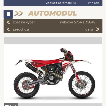
Zobrazit porovnání (
0
)
Přihlásit
zpět na výběr
nabídka 5734 z 35849
předchozí
další