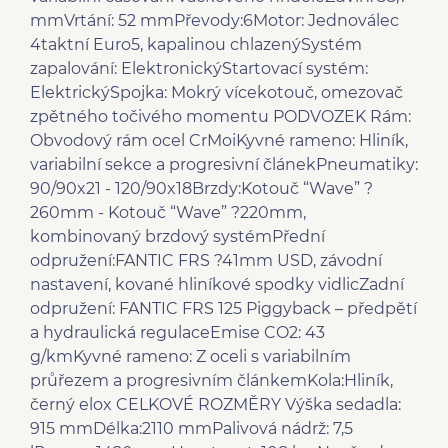
mmVrtání: 52 mmPřevody:6Motor: Jednoválec
4taktní Euro5, kapalinou chlazenýSystém
zapalování: ElektronickýStartovací systém:
ElektrickýSpojka: Mokrý vícekotouč, omezovač
zpětného točivého momentu PODVOZEK Rám:
Obvodový rám ocel CrMoiKyvné rameno: Hliník,
variabilní sekce a progresivní článekPneumatiky:
90/90x21 - 120/90x18Brzdy:Kotouč “Wave” ?
260mm - Kotouč “Wave” ?220mm,
kombinovaný brzdový systémPřední
odpružení:FANTIC FRS ?41mm USD, závodní
nastavení, kované hliníkové spodky vidlicZadní
odpružení: FANTIC FRS 125 Piggyback – předpětí
a hydraulická regulaceEmise CO2: 43
g/kmKyvné rameno: Z oceli s variabilním
průřezem a progresivním článkemKola:Hliník,
černý elox CELKOVÉ ROZMĚRY Výška sedadla:
915 mmDélka:2110 mmPalivová nádrž: 7,5