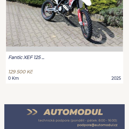
Fantic XEF 125 ...
129 500 Kč
0 Km
2025
technická podpora (pondělí - pátek: 8:00 - 16:00):
podpora@automodul.cz