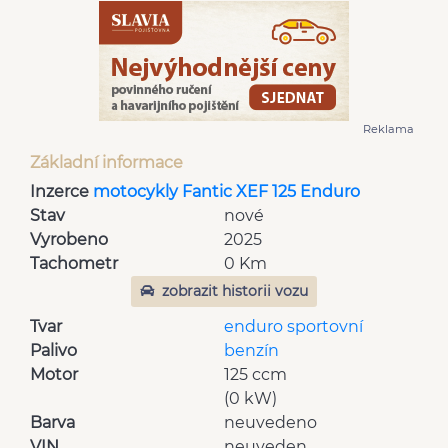
Reklama
Základní informace
Inzerce
motocykly Fantic XEF 125 Enduro
Stav
nové
Vyrobeno
2025
Tachometr
0 Km
zobrazit historii vozu
Tvar
enduro sportovní
Palivo
benzín
Motor
125 ccm
(0 kW)
Barva
neuvedeno
VIN
neuveden