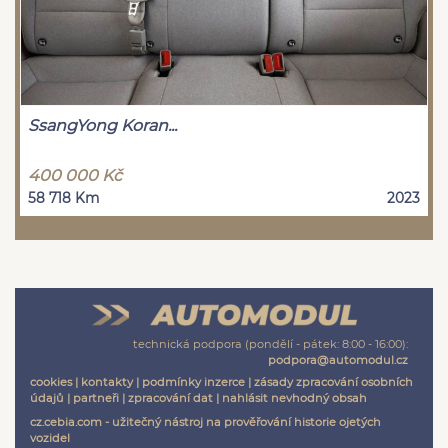
SsangYong Koran...
400 000 Kč
58 718 Km
2023
technická podpora (pondělí - pátek: 8:00 - 16:00):
podpora@automodul.cz
cookies
|
kontakty
|
podmínky inzerce
|
zásady zpracování osobních
údajů
|
partneři
|
zpracování dat
|
nahlásit nevhodný obsah
cz.cebia.com - užitečný nástroj na prověřování historie ojetých
vozidel