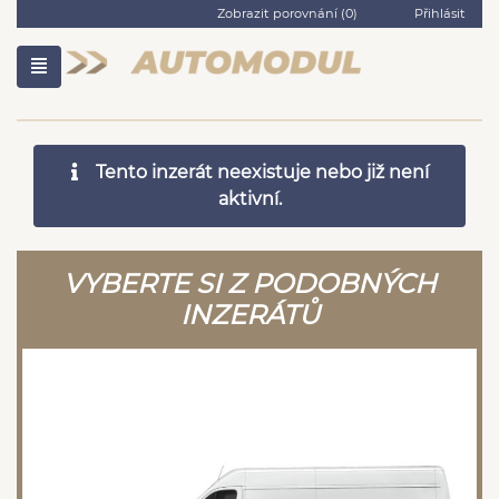
Zobrazit porovnání (
0
)
Přihlásit
Tento inzerát neexistuje nebo již není
aktivní.
VYBERTE SI Z PODOBNÝCH
INZERÁTŮ