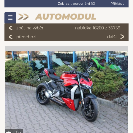
Zobrazit porovnání (
0
)
Přihlásit
zpět na výběr
nabídka 16260 z 35759
předchozí
další