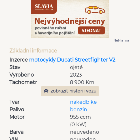
Reklama
Základní informace
Inzerce
motocykly Ducati Streetfighter V2
Stav
ojeté
Vyrobeno
2023
Tachometr
8 900 Km
zobrazit historii vozu
Tvar
nakedbike
Palivo
benzín
Motor
955 ccm
(0 kW)
Barva
neuvedeno
VIN
neuveden