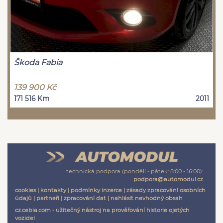
Škoda Fabia
139 900 Kč
171 516 Km
2011
technická podpora (pondělí - pátek: 8:00 - 16:00):
podpora@automodul.cz
cookies
|
kontakty
|
podmínky inzerce
|
zásady zpracování osobních
údajů
|
partneři
|
zpracování dat
|
nahlásit nevhodný obsah
cz.cebia.com - užitečný nástroj na prověřování historie ojetých
vozidel