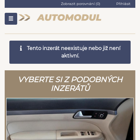
Zobrazit porovnání (
0
)
Přihlásit
Tento inzerát neexistuje nebo již není
aktivní.
VYBERTE SI Z PODOBNÝCH
INZERÁTŮ