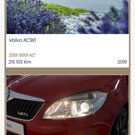
Volvo XC90
599 999 Kč
215 103 Km
2019