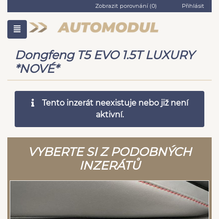
Zobrazit porovnání (
0
)
Přihlásit
Dongfeng T5 EVO 1.5T LUXURY
*NOVÉ*
Tento inzerát neexistuje nebo již není
aktivní.
VYBERTE SI Z PODOBNÝCH
INZERÁTŮ