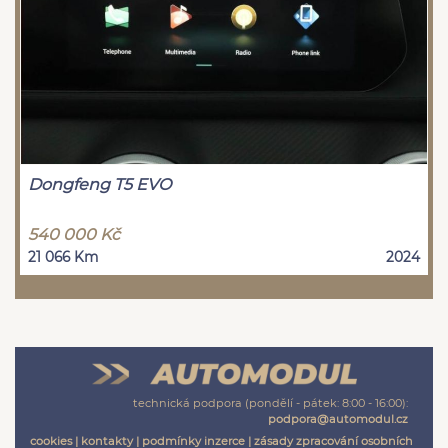
Dongfeng T5 EVO
540 000 Kč
21 066 Km
2024
technická podpora (pondělí - pátek: 8:00 - 16:00):
podpora@automodul.cz
cookies
|
kontakty
|
podmínky inzerce
|
zásady zpracování osobních