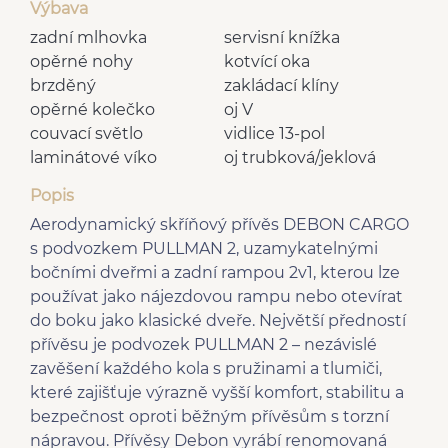
Výbava
zadní mlhovka
servisní knížka
opěrné nohy
kotvící oka
brzděný
zakládací klíny
opěrné kolečko
oj V
couvací světlo
vidlice 13-pol
laminátové víko
oj trubková/jeklová
Popis
Aerodynamický skříňový přívěs DEBON CARGO
s podvozkem PULLMAN 2, uzamykatelnými
bočními dveřmi a zadní rampou 2v1, kterou lze
používat jako nájezdovou rampu nebo otevírat
do boku jako klasické dveře. Největší předností
přívěsu je podvozek PULLMAN 2 – nezávislé
zavěšení každého kola s pružinami a tlumiči,
které zajišťuje výrazně vyšší komfort, stabilitu a
bezpečnost oproti běžným přívěsům s torzní
nápravou. Přívěsy Debon vyrábí renomovaná