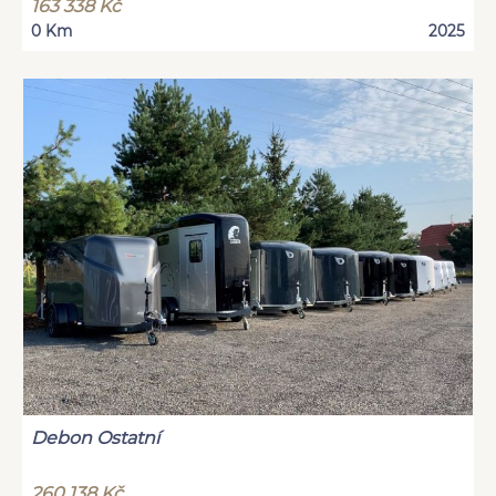
163 338 Kč
0 Km
2025
Debon Ostatní
260 138 Kč