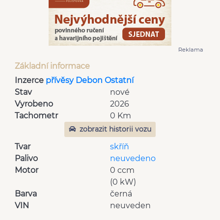
Reklama
Základní informace
Inzerce
přívěsy Debon Ostatní
Stav
nové
Vyrobeno
2026
Tachometr
0 Km
zobrazit historii vozu
Tvar
skříň
Palivo
neuvedeno
Motor
0 ccm
(0 kW)
Barva
černá
VIN
neuveden