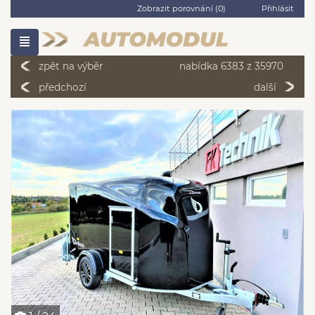
Zobrazit porovnání (
0
)
Přihlásit
zpět na výběr
nabídka 6383 z 35970
předchozí
další