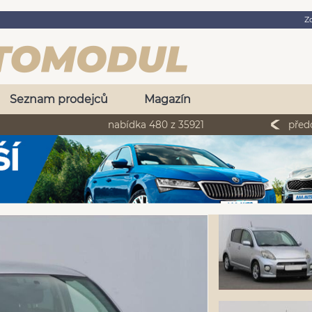
Z
Seznam prodejců
Magazín
nabídka 480 z 35921
před