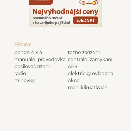
Výbava
pohon 4 x 4
tažné zařízení
manuální převodovka
centrální zamykání
posilovač řízení
ABS
rádio
elektricky ovládaná
mlhovky
okna
man. klimatizace