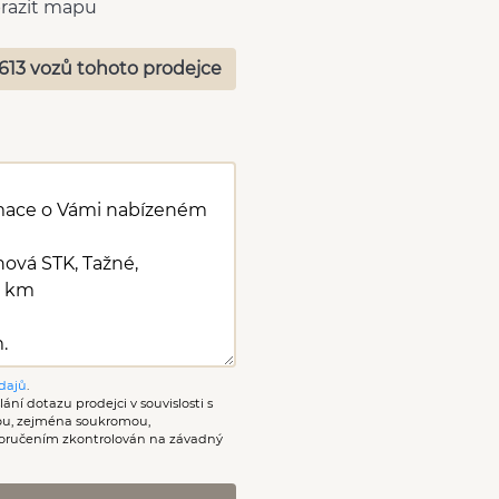
razit mapu
613 vozů tohoto prodejce
dajů
.
ání dotazu prodejci v souvislosti s
nou, zejména soukromou,
oručením zkontrolován na závadný