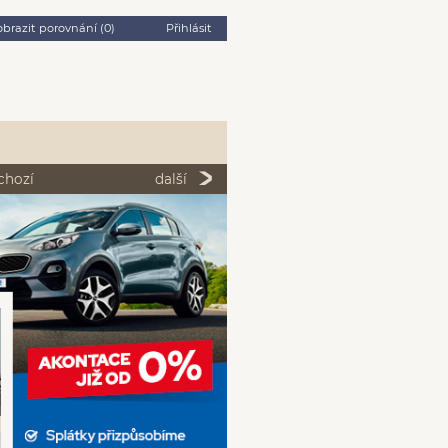
obrazit porovnání (
0
)
Přihlásit
chozí
další