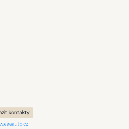
azit kontakty
.aaaauto.cz