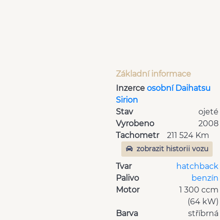
Základní informace
Inzerce
osobní Daihatsu
Sirion
Stav
ojeté
Vyrobeno
2008
Tachometr
211 524 Km
zobrazit historii vozu
Tvar
hatchback
Palivo
benzín
Motor
1 300 ccm
(64 kW)
Barva
stříbrná