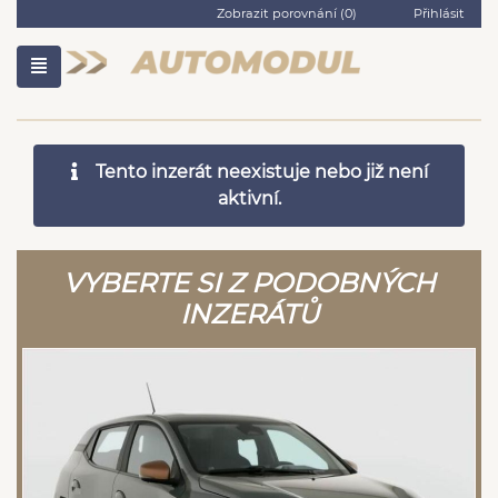
Zobrazit porovnání (
0
)
Přihlásit
Tento inzerát neexistuje nebo již není
aktivní.
VYBERTE SI Z PODOBNÝCH
INZERÁTŮ