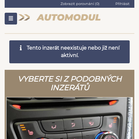
Zobrazit porovnání (
0
)
Přihlásit
Tento inzerát neexistuje nebo již není
aktivní.
VYBERTE SI Z PODOBNÝCH
INZERÁTŮ