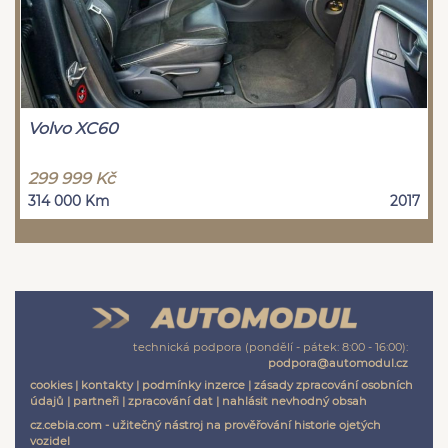
Volvo XC60
299 999 Kč
314 000 Km
2017
technická podpora (pondělí - pátek: 8:00 - 16:00):
podpora@automodul.cz
cookies
|
kontakty
|
podmínky inzerce
|
zásady zpracování osobních
údajů
|
partneři
|
zpracování dat
|
nahlásit nevhodný obsah
cz.cebia.com - užitečný nástroj na prověřování historie ojetých
vozidel