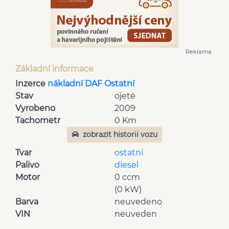
Reklama
Základní informace
Inzerce
nákladní DAF Ostatní
Stav
ojeté
Vyrobeno
2009
Tachometr
0 Km
zobrazit historii vozu
Tvar
ostatní
Palivo
diesel
Motor
0 ccm
(0 kW)
Barva
neuvedeno
VIN
neuveden