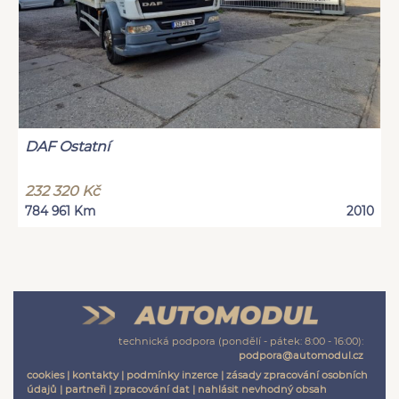
DAF Ostatní
232 320 Kč
784 961 Km
2010
technická podpora (pondělí - pátek: 8:00 - 16:00):
podpora@automodul.cz
cookies
|
kontakty
|
podmínky inzerce
|
zásady zpracování osobních
údajů
|
partneři
|
zpracování dat
|
nahlásit nevhodný obsah