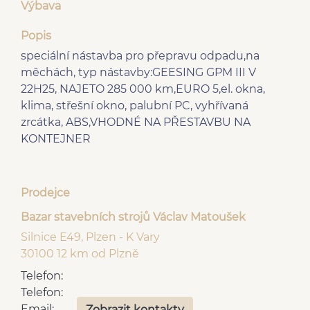
Výbava
Popis
speciální nástavba pro přepravu odpadu,na
měchách, typ nástavby:GEESING GPM III V
22H25, NAJETO 285 000 km,EURO 5,el. okna,
klima, střešní okno, palubní PC, vyhřívaná
zrcátka, ABS,VHODNÉ NA PŘESTAVBU NA
KONTEJNER
Prodejce
Bazar stavebních strojů Václav Matoušek
Silnice E49, Plzen - K Vary
30100 12 km od Plzně
Telefon:
Telefon:
Email:
Zobrazit kontakty