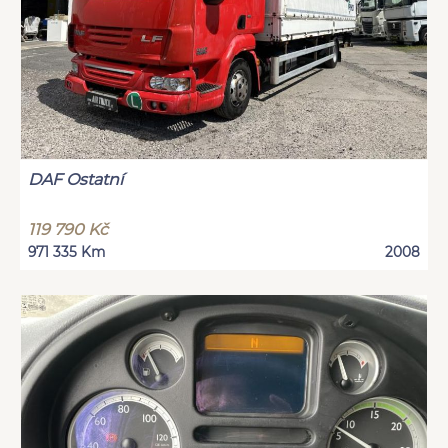
DAF Ostatní
119 790 Kč
971 335 Km
2008