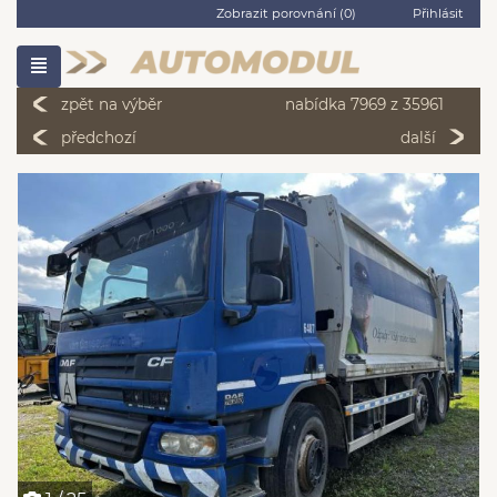
Zobrazit porovnání (
0
)
Přihlásit
zpět na výběr
nabídka 7969 z 35961
předchozí
další