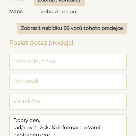
Mapa:
Zobrazit mapu
Zobrazit nabídku 89 vozů tohoto prodejce
Poslat dotaz prodejci