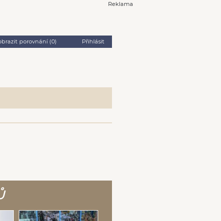
Reklama
obrazit porovnání (
0
)
Přihlásit
Ů