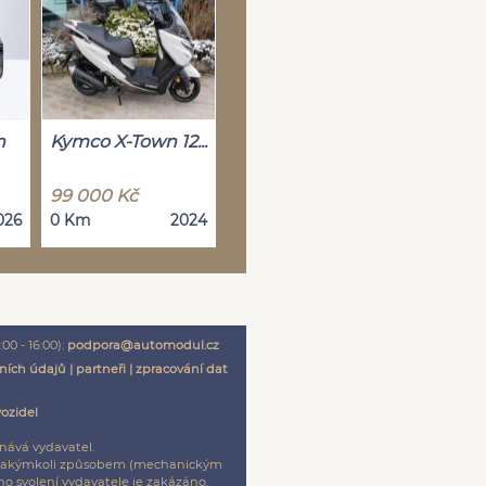
n
Kymco X-Town 12...
99 000 Kč
026
0 Km
2024
00 - 16:00):
podpora@automodul.cz
ních údajů
|
partneři
|
zpracování dat
vozidel
nává vydavatel.
ení jakýmkoli způsobem (mechanickým
o svolení vydavatele je zakázáno.