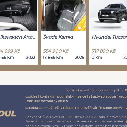
lkswagen Arte...
Škoda Kamiq
Hyundai Tucso
4 999 Kč
554 900 Kč
717 890 Kč
 165 Km
2023
18 865 Km
2025
0 Km
2
technická podpora (pondělí - pátek: 8:
cookies
|
kontakty
|
podmínky inzerce
|
zásady zpracování osob
|
nahlásit nevhodný obsah
cz.cebia.com - užitečný nástroj na prověřování historie ojetých 
Copyright © VLTAVA LABE MEDIA a.s., 2018. Autorská práva vyko
Jakékoli užití části nebo celku, zejména rozmnožování a šíř
nebo elektronickým) i v jiném než českém jazyce bez písemnéh