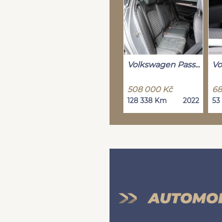
Volkswagen Pass...
Vo
508 000 Kč
68
128 338 Km
2022
53