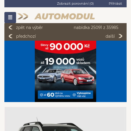
Zobrazit porovnání (
0
)
Přihlásit
zpět na výběr
nabídka 25091 z 35985
předchozí
další