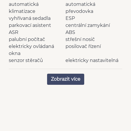
automatická
automatická
klimatizace
převodovka
vyhřívaná sedadla
ESP
parkovací asistent
centrální zamykání
ASR
ABS
palubní počítač
střešní nosič
elektricky ovládaná
posilovač řízení
okna
senzor stěračů
elektricky nastavitelná
rádio
zrcátka
el. sklopná zrcátka
senzor tlaku v
Zobrazit více
mlhovky
pneumatikách
6x airbag
vyhřívaný volant
hlídání jízdního pruhu