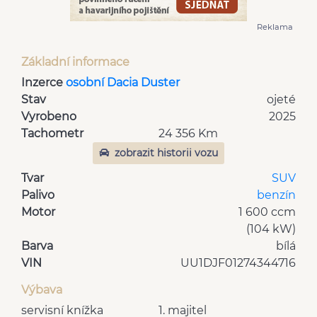
Reklama
Základní informace
Inzerce
osobní Dacia Duster
Stav
ojeté
Vyrobeno
2025
Tachometr
24 356 Km
zobrazit historii vozu
Tvar
SUV
Palivo
benzín
Motor
1 600 ccm
(104 kW)
Barva
bílá
VIN
UU1DJF01274344716
Výbava
servisní knížka
1. majitel