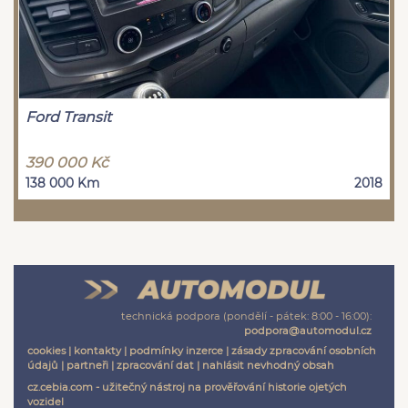
Ford Transit
390 000 Kč
138 000 Km
2018
technická podpora (pondělí - pátek: 8:00 - 16:00):
podpora@automodul.cz
cookies
|
kontakty
|
podmínky inzerce
|
zásady zpracování osobních
údajů
|
partneři
|
zpracování dat
|
nahlásit nevhodný obsah
cz.cebia.com - užitečný nástroj na prověřování historie ojetých
vozidel