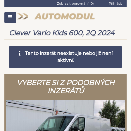
Zobrazit porovnání (
0
)
Přihlásit
Clever Vario Kids 600, 2Q 2024
Tento inzerát neexistuje nebo již není
aktivní.
VYBERTE SI Z PODOBNÝCH
INZERÁTŮ