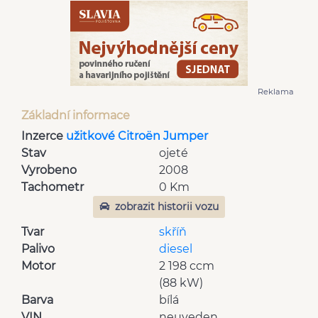
Reklama
Základní informace
Inzerce
užitkové Citroën Jumper
Stav
ojeté
Vyrobeno
2008
Tachometr
0 Km
zobrazit historii vozu
Tvar
skříň
Palivo
diesel
Motor
2 198 ccm
(88 kW)
Barva
bílá
VIN
neuveden