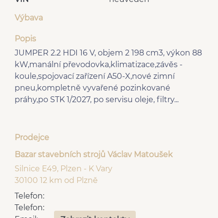
Výbava
Popis
JUMPER 2.2 HDI 16 V, objem 2 198 cm3, výkon 88
kW,manální převodovka,klimatizace,závěs -
koule,spojovací zařízení A50-X,nové zimní
pneu,kompletně vyvařené pozinkované
práhy,po STK 1/2027, po servisu oleje, filtry...
Prodejce
Bazar stavebních strojů Václav Matoušek
Silnice E49, Plzen - K Vary
30100 12 km od Plzně
Telefon:
Telefon: