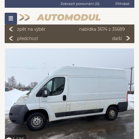
Zobrazit porovnání (
0
)
Přihlásit
zpět na výběr
nabídka 3674 z 35689
předchozí
další