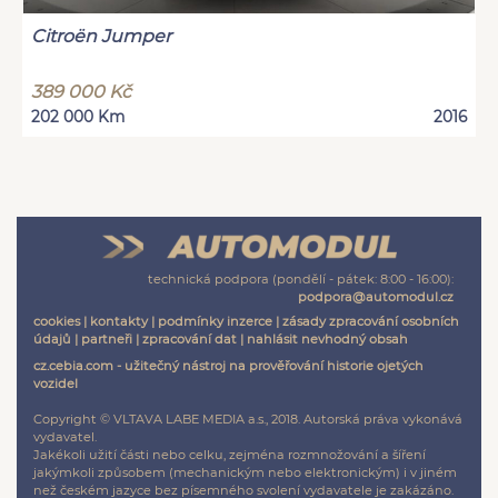
Citroën Jumper
389 000 Kč
202 000 Km
2016
technická podpora (pondělí - pátek: 8:00 - 16:00):
podpora@automodul.cz
cookies
|
kontakty
|
podmínky inzerce
|
zásady zpracování osobních
údajů
|
partneři
|
zpracování dat
|
nahlásit nevhodný obsah
cz.cebia.com - užitečný nástroj na prověřování historie ojetých
vozidel
Copyright © VLTAVA LABE MEDIA a.s., 2018. Autorská práva vykonává
vydavatel.
Jakékoli užití části nebo celku, zejména rozmnožování a šíření
jakýmkoli způsobem (mechanickým nebo elektronickým) i v jiném
než českém jazyce bez písemného svolení vydavatele je zakázáno.