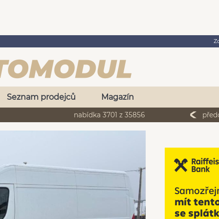
Z
Seznam prodejců
Magazín
nabídka 3701 z 35856
před