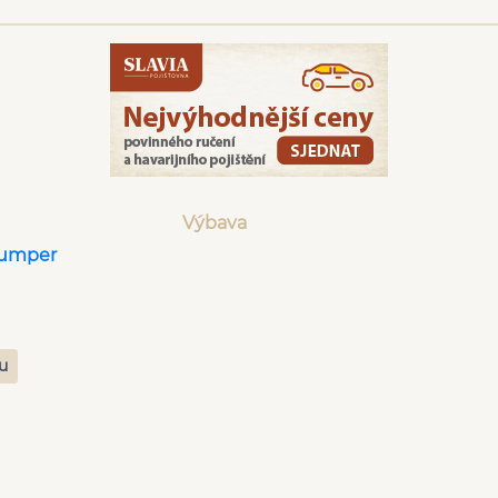
Výbava
Jumper
zu
m