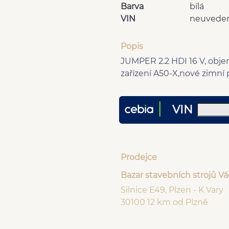
Barva
bílá
VIN
neuvede
Popis
JUMPER 2.2 HDI 16 V, obje
zařízení A50-X,nové zimní 
VIN
Prodejce
Bazar stavebních strojů V
Silnice E49, Plzen - K Vary
30100 12 km od Plzně