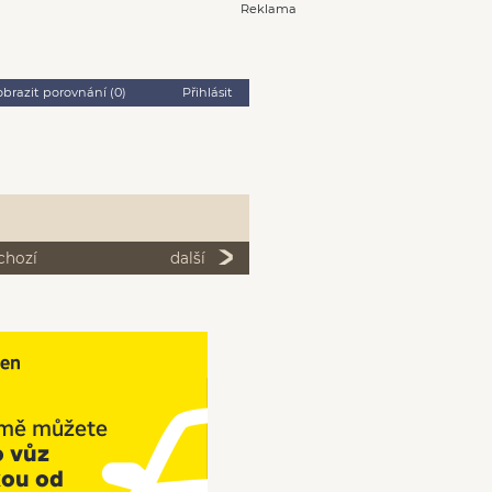
Reklama
obrazit porovnání (
0
)
Přihlásit
chozí
další