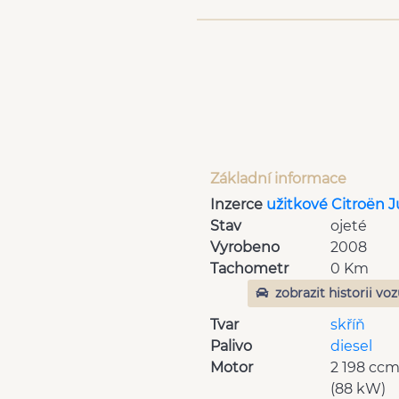
Základní informace
Inzerce
užitkové Citroën 
Stav
ojeté
Vyrobeno
2008
Tachometr
0 Km
zobrazit historii vo
Tvar
skříň
Palivo
diesel
Motor
2 198 cc
(88 kW)