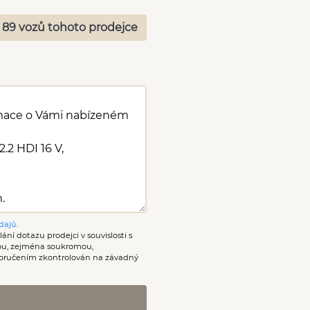
 89 vozů tohoto prodejce
dajů
.
ání dotazu prodejci v souvislosti s
nou, zejména soukromou,
oručením zkontrolován na závadný