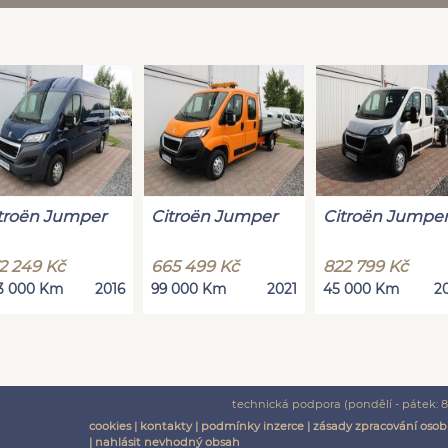
troën Jumper
Citroën Jumper
Citroën Jumpe
2 249 Kč
665 499 Kč
822 799 Kč
3 000 Km
2016
99 000 Km
2021
45 000 Km
2
technická podpora (pondělí - pátek: 8:
cookies
|
kontakty
|
podmínky inzerce
|
zásady zpracování osob
|
nahlásit nevhodný obsah