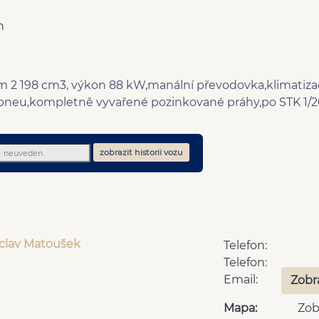
n
m 2 198 cm3, výkon 88 kW,manální převodovka,klimatizac
pneu,kompletně vyvařené pozinkované práhy,po STK 1/2027, 
zobrazit historii vozu
áclav Matoušek
Telefon:
Telefon:
Email:
Zobr
Mapa:
Zob