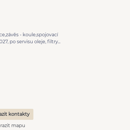
e,závěs - koule,spojovací
po servisu oleje, filtry...
azit kontakty
razit mapu