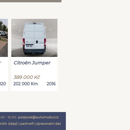
r
Citroën Jumper
389 000 Kč
020
202 000 Km
2016
00 - 16:00):
podpora@automodul.cz
ních údajů
|
partneři
|
zpracování dat