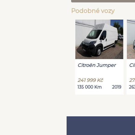
Podobné vozy
Citroën Jumper
Ci
241 999 Kč
27
135 000 Km
2019
26