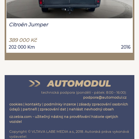
Citroën Jumper
389 000 Kč
202 000 Km
2016
technická podpora (pondělí - pátek: 8:00 - 16:00):
podpora@automodul.cz
cookies
|
kontakty
|
podmínky inzerce
|
zásady zpracování osobních
údajů
|
partneři
|
zpracování dat
|
nahlásit nevhodný obsah
cz.cebia.com - užitečný nástroj na prověřování historie ojetých
vozidel
Copyright © VLTAVA LABE MEDIA a.s., 2018. Autorská práva vykonává
vydavatel.