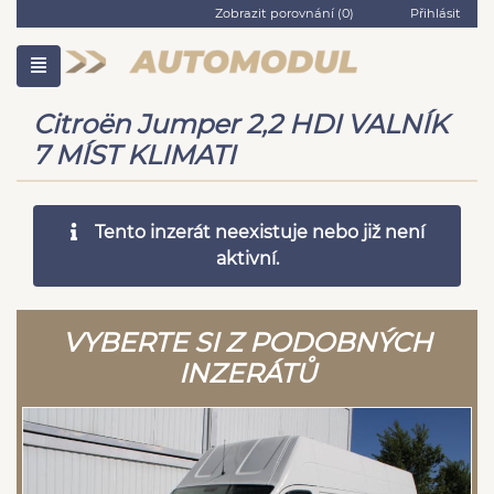
Zobrazit porovnání (
0
)
Přihlásit
Citroën Jumper 2,2 HDI VALNÍK
7 MÍST KLIMATI
Tento inzerát neexistuje nebo již není
aktivní.
VYBERTE SI Z PODOBNÝCH
INZERÁTŮ