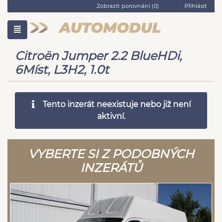
Zobrazit porovnání (
0
)
Přihlásit
Citroën Jumper 2.2 BlueHDi,
6Míst, L3H2, 1.0t
Tento inzerát neexistuje nebo již není
aktivní.
VYBERTE SI Z PODOBNÝCH
INZERÁTŮ