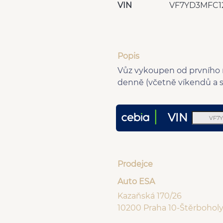
VIN
VF7YD3MFC1
Popis
Vůz vykoupen od prvního ma
denně (včetně víkendů a s
VIN
Prodejce
Auto ESA
Kazaňská 170/26
10200 Praha 10-Štěrbohol