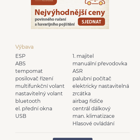
Výbava
ESP
1. majitel
ABS
manuální převodovka
tempomat
ASR
posilovač řízení
palubní počítač
multifunkční volant
elektricky nastavitelná
nastavitelný volant
zrcátka
bluetooth
airbag řidiče
el. přední okna
centrál dálkový
USB
man. klimatizace
Hlasové ovládání
palubního počítače