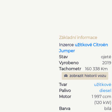
Základní informace
Inzerce
užitkové Citroën
Jumper
Stav
ojeté
Vyrobeno
2019
Tachometr
160 338 Km
zobrazit historii vozu
Tvar
užitkové
Palivo
diesel
Motor
1 997 ccm
(120 kW)
Barva
bílá