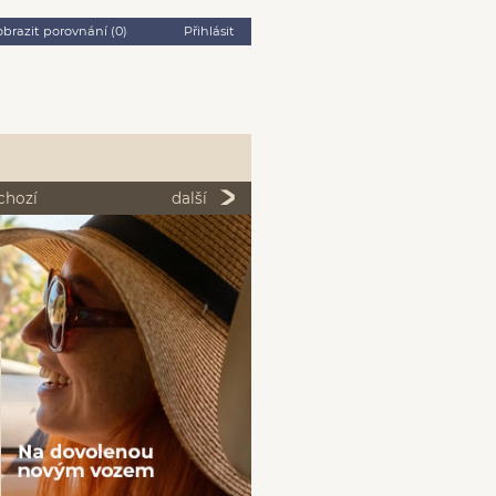
obrazit porovnání (
0
)
Přihlásit
chozí
další