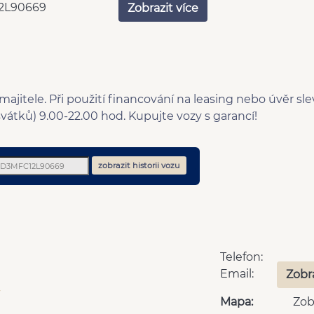
2L90669
Zobrazit více
jitele. Při použití financování na leasing nebo úvěr sl
vátků) 9.00-22.00 hod. Kupujte vozy s garancí!
zobrazit historii vozu
Telefon:
Email:
Zobr
y
Mapa:
Zob