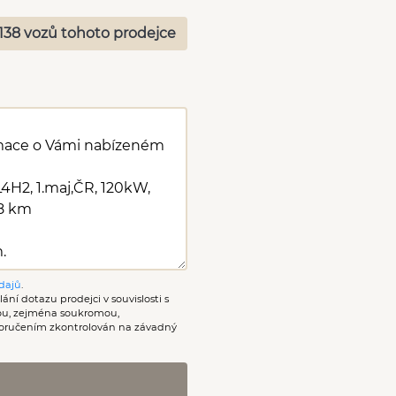
138 vozů tohoto prodejce
dajů
.
ání dotazu prodejci v souvislosti s
nou, zejména soukromou,
oručením zkontrolován na závadný