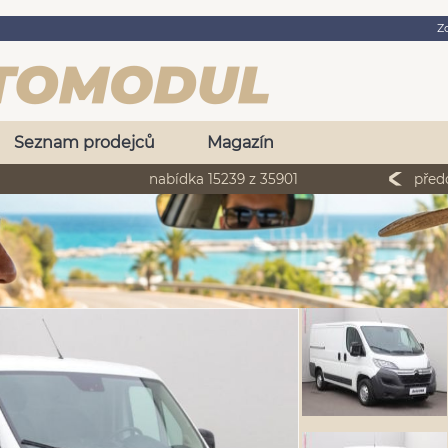
Z
Seznam prodejců
Magazín
nabídka 15239 z 35901
před