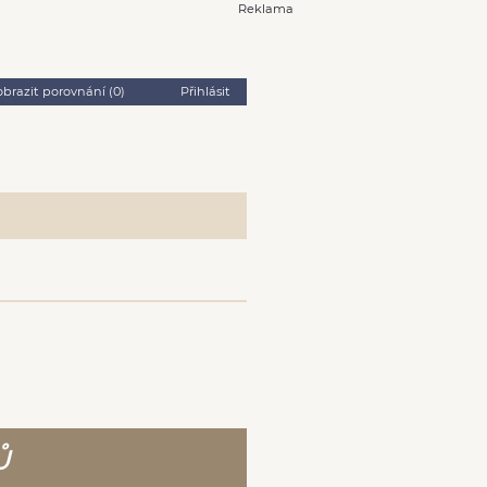
Reklama
obrazit porovnání (
0
)
Přihlásit
Ů