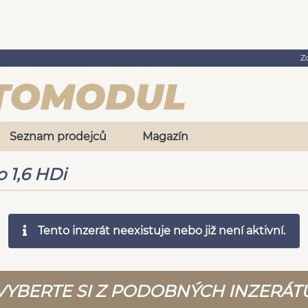
Z
Seznam prodejců
Magazín
o 1,6 HDi
Tento inzerát neexistuje nebo již není aktivní.
VYBERTE SI Z PODOBNÝCH INZERÁT