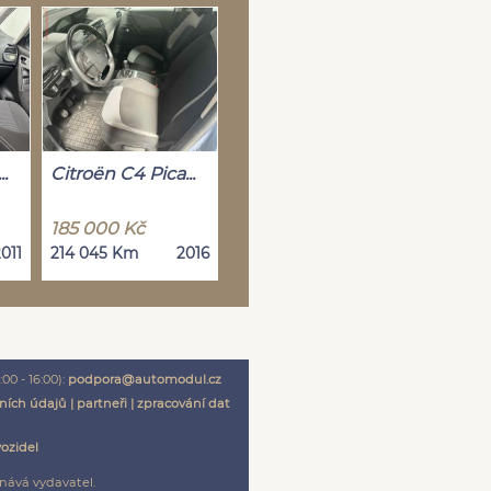
.
Citroën C4 Pica...
185 000 Kč
011
214 045 Km
2016
00 - 16:00):
podpora@automodul.cz
ních údajů
|
partneři
|
zpracování dat
vozidel
nává vydavatel.