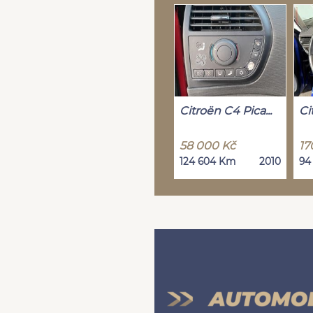
Citroën C4 Pica...
Ci
58 000 Kč
17
124 604 Km
2010
94