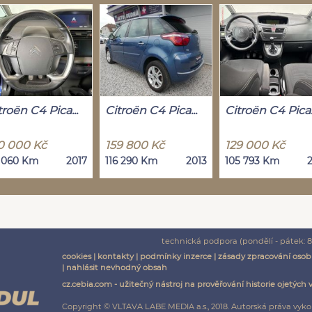
troën C4 Pica...
Citroën C4 Pica...
Citroën C4 Pica..
0 000 Kč
159 800 Kč
129 000 Kč
 060 Km
2017
116 290 Km
2013
105 793 Km
2
technická podpora (pondělí - pátek: 8:
cookies
|
kontakty
|
podmínky inzerce
|
zásady zpracování osob
|
nahlásit nevhodný obsah
cz.cebia.com - užitečný nástroj na prověřování historie ojetých 
Copyright © VLTAVA LABE MEDIA a.s., 2018. Autorská práva vyko