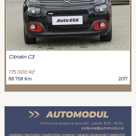
Citroën C3
175 000 Kč
88 708 Km
2017
technická podpora (pondělí - pátek: 8:00 - 16:00):
podpora@automodul.cz
cookies
|
kontakty
|
podmínky inzerce
|
zásady zpracování osobních