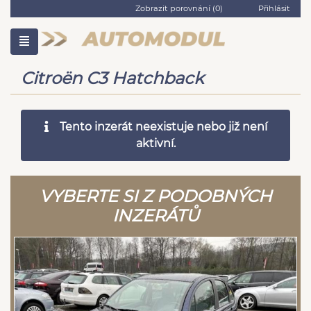
Zobrazit porovnání (
0
)
Přihlásit
Citroën C3 Hatchback
Tento inzerát neexistuje nebo již není
aktivní.
VYBERTE SI Z PODOBNÝCH
INZERÁTŮ