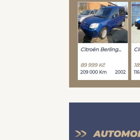
Citroën Berling...
Ci
89 999 Kč
18
209 000 Km
2002
11