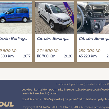
troën Berling...
Citroën Berling...
Citroën Berling..
9 800 Kč
274 800 Kč
160 000 Kč
6 500 Km
2017
116 700 Km
2020
45 220 Km
2
technická podpora (pondělí - pátek: 8:
cookies
|
kontakty
|
podmínky inzerce
|
zásady zpracování osob
|
nahlásit nevhodný obsah
cz.cebia.com - užitečný nástroj na prověřování historie ojetých 
Copyright © VLTAVA LABE MEDIA a.s., 2018. Autorská práva vyko