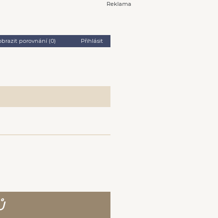
Reklama
obrazit porovnání (
0
)
Přihlásit
Ů