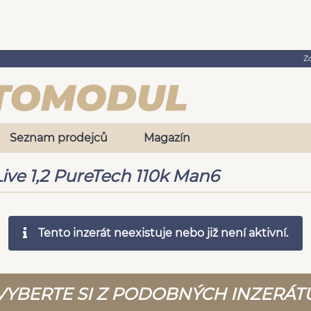
Z
Seznam prodejců
Magazín
Live 1,2 PureTech 110k Man6
Tento inzerát neexistuje nebo již není aktivní.
VYBERTE SI Z PODOBNÝCH INZERÁT