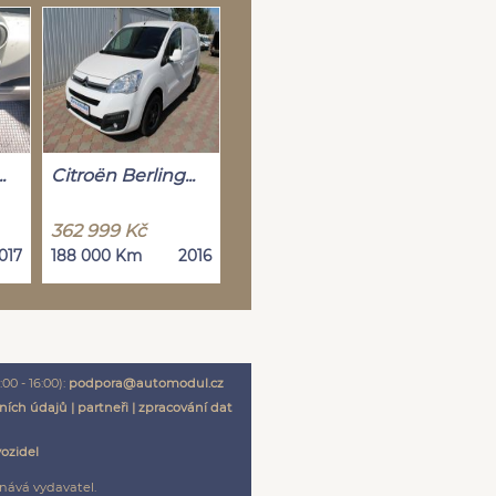
.
Citroën Berling...
362 999 Kč
017
188 000 Km
2016
00 - 16:00):
podpora@automodul.cz
ních údajů
|
partneři
|
zpracování dat
vozidel
nává vydavatel.