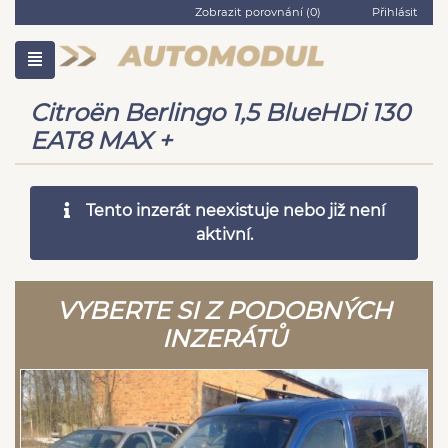
Zobrazit porovnání (
0
)
Přihlásit
Citroën Berlingo 1,5 BlueHDi 130
EAT8 MAX +
Tento inzerát neexistuje nebo již není
aktivní.
VYBERTE SI Z PODOBNÝCH
INZERÁTŮ