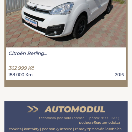
Citroën Berling...
362 999 Kč
188 000 Km
2016
technická podpora (pondělí - pátek: 8:00 - 16:00):
podpora@automodul.cz
cookies
|
kontakty
|
podmínky inzerce
|
zásady zpracování osobních