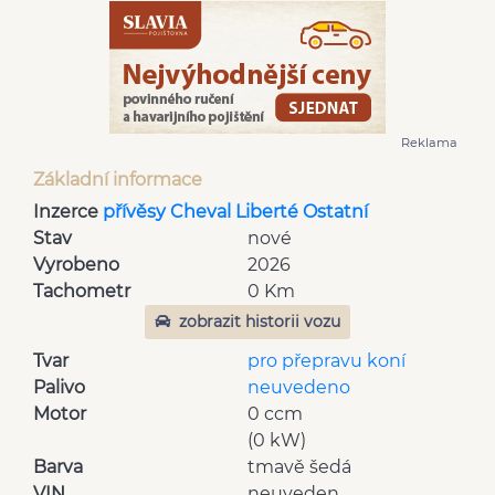
Reklama
Základní informace
Inzerce
přívěsy Cheval Liberté Ostatní
Stav
nové
Vyrobeno
2026
Tachometr
0 Km
zobrazit historii vozu
Tvar
pro přepravu koní
Palivo
neuvedeno
Motor
0 ccm
(0 kW)
Barva
tmavě šedá
VIN
neuveden