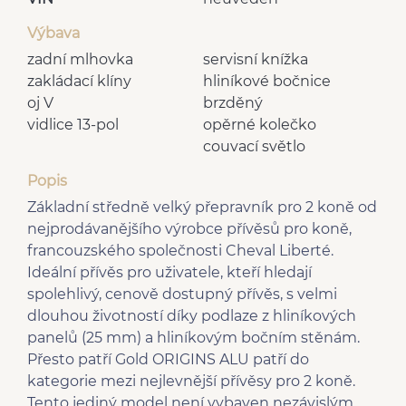
Výbava
zadní mlhovka
servisní knížka
zakládací klíny
hliníkové bočnice
oj V
brzděný
vidlice 13-pol
opěrné kolečko
couvací světlo
Popis
Základní středně velký přepravník pro 2 koně od
nejprodávanějšího výrobce přívěsů pro koně,
francouzského společnosti Cheval Liberté.
Ideální přívěs pro uživatele, kteří hledají
spolehlivý, cenově dostupný přívěs, s velmi
dlouhou životností díky podlaze z hliníkových
panelů (25 mm) a hliníkovým bočním stěnám.
Přesto patří Gold ORIGINS ALU patří do
kategorie mezi nejlevnější přívěsy pro 2 koně.
Tento jediný model není vybaven nezávislým