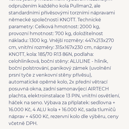
odpružením každého kola Pullman2, ale
standardními přívěsovými torzními nápravami
německé společnosti KNOTT. Technické
parametry: Celková hmotnost: 2000 kg,
provozní hmotnost: 700 kg, doložitelnost
nákladu: 1300 kg. Vnější rozměry: 447x213x270
cm, vnitřní rozměry: 315x167x230 cm, nápravy
KNOTT, kola: 185/70 R13 86N, podlaha:
celohliníková, boční stěny: ALULINE - hliník,
boční polstrování, panikový zámek (uvolnění
prsní tyče z venkovní stěny přívěsu),
automatické opěrné kolo, 2x přední větrací
posuvná okna, zadní samonavíjecí AIRTECH
plachta, elektroinstalace 13 PIN, vnitřní osvětlení,
háček na seno. Výbava za příplatek: sedlovna +
16.000 Kč, 4 ALU kola + 16.000 Kč, sada tlumičů
náprav + 4500 Kč, rezervní kolo dle výběru, ceny
včetně DPH.