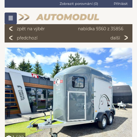
Zobrazit porovnání (
0
)
Přihlásit
zpět na výběr
nabídka 9360 z 35856
předchozí
další