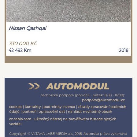
Nissan Qashqai
330 000 Kč
42 492 Km
2018
technická podpora (pondělí - pátek: 8:00 - 16:00):
podpora@automodul.cz
cookies
|
kontakty
|
podmínky inzerce
|
zásady zpracování osobních
údajů
|
partneři
|
zpracování dat
|
nahlásit nevhodný obsah
cz.cebia.com - užitečný nástroj na prověřování historie ojetých
vozidel
Copyright © VLTAVA LABE MEDIA a.s., 2018. Autorská práva vykonává