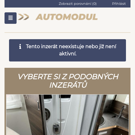
Zobrazit porovnání (
0
)
Přihlásit
Tento inzerát neexistuje nebo již není
aktivní.
VYBERTE SI Z PODOBNÝCH
INZERÁTŮ