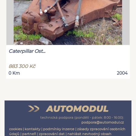
Caterpillar Ost...
883 300 Kč
0 Km
2004
technická podpora (pondělí - pátek: 8:00 - 16:00):
podpora@automodul.cz
cookies
|
kontakty
|
podmínky inzerce
|
zásady zpracování osobních
údajů
|
partneři
|
zpracování dat
|
nahlásit nevhodný obsah