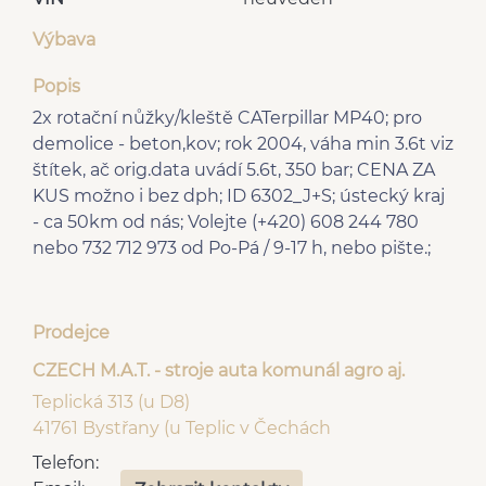
Výbava
Popis
2x rotační nůžky/kleště CATerpillar MP40; pro
demolice - beton,kov; rok 2004, váha min 3.6t viz
štítek, ač orig.data uvádí 5.6t, 350 bar; CENA ZA
KUS možno i bez dph; ID 6302_J+S; ústecký kraj
- ca 50km od nás; Volejte (+420) 608 244 780
nebo 732 712 973 od Po-Pá / 9-17 h, nebo pište.;
Prodejce
CZECH M.A.T. - stroje auta komunál agro aj.
Teplická 313 (u D8)
41761 Bystřany (u Teplic v Čechách
Telefon: