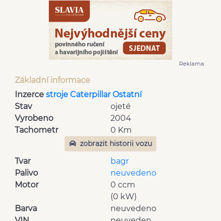
Reklama
Základní informace
Inzerce
stroje Caterpillar Ostatní
Stav
ojeté
Vyrobeno
2004
Tachometr
0 Km
zobrazit historii vozu
Tvar
bagr
Palivo
neuvedeno
Motor
0 ccm
(0 kW)
Barva
neuvedeno
VIN
neuveden