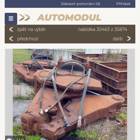
Zobrazit porovnání (
0
)
Přihlásit
zpět na výběr
nabídka 30463 z 35874
předchozí
další