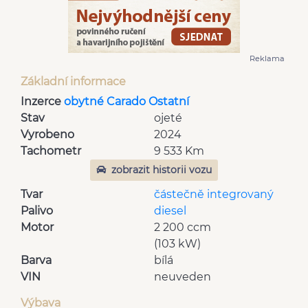
Reklama
Základní informace
Inzerce
obytné Carado Ostatní
Stav
ojeté
Vyrobeno
2024
Tachometr
9 533 Km
zobrazit historii vozu
Tvar
částečně integrovaný
Palivo
diesel
Motor
2 200 ccm
(103 kW)
Barva
bílá
VIN
neuveden
Výbava