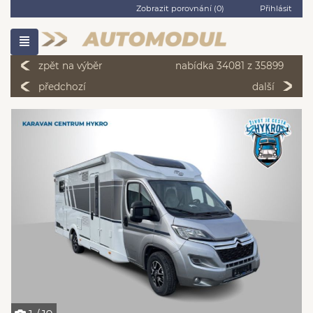
Zobrazit porovnání (
0
)
Přihlásit
zpět na výběr
nabídka 34081 z 35899
předchozí
další