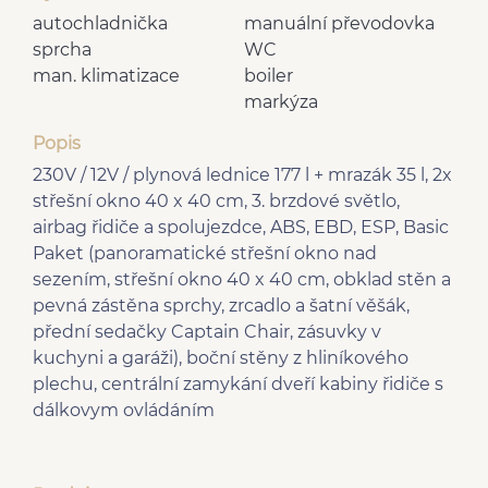
autochladnička
manuální převodovka
sprcha
WC
man. klimatizace
boiler
markýza
Popis
230V / 12V / plynová lednice 177 l + mrazák 35 l, 2x
střešní okno 40 x 40 cm, 3. brzdové světlo,
airbag řidiče a spolujezdce, ABS, EBD, ESP, Basic
Paket (panoramatické střešní okno nad
sezením, střešní okno 40 x 40 cm, obklad stěn a
pevná zástěna sprchy, zrcadlo a šatní věšák,
přední sedačky Captain Chair, zásuvky v
kuchyni a garáži), boční stěny z hliníkového
plechu, centrální zamykání dveří kabiny řidiče s
dálkovym ovládáním