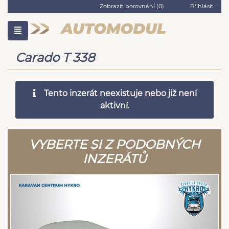
Zobrazit porovnání (
0
)
Přihlásit
Carado T 338
Tento inzerát neexistuje nebo již není
aktivní.
VYBERTE SI Z PODOBNÝCH
INZERÁTŮ