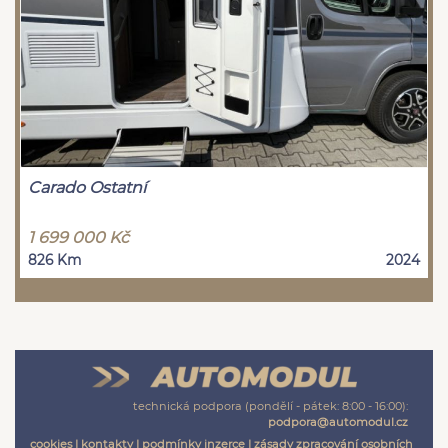
Carado Ostatní
1 699 000 Kč
826 Km
2024
technická podpora (pondělí - pátek: 8:00 - 16:00):
podpora@automodul.cz
cookies
|
kontakty
|
podmínky inzerce
|
zásady zpracování osobních