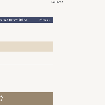
Reklama
obrazit porovnání (
0
)
Přihlásit
Ů