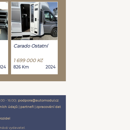
Carado Ostatní
1 699 000 Kč
024
826 Km
2024
00 - 16:00):
podpora@automodul.cz
ních údajů
|
partneři
|
zpracování dat
vozidel
nává vydavatel.