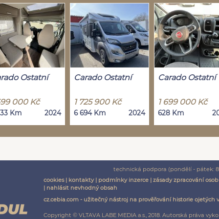
rado Ostatní
Carado Ostatní
Carado Ostatní
699 000 Kč
1 725 900 Kč
1 699 000 Kč
533 Km
2024
6 694 Km
2024
628 Km
2
technická podpora (pondělí - pátek: 8:
cookies
|
kontakty
|
podmínky inzerce
|
zásady zpracování osob
|
nahlásit nevhodný obsah
cz.cebia.com - užitečný nástroj na prověřování historie ojetých 
Copyright © VLTAVA LABE MEDIA a.s., 2018. Autorská práva vyko