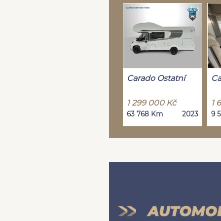
Carado Ostatní
Ca
1 299 000 Kč
1 
63 768 Km
2023
9 