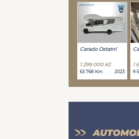
Carado Ostatní
Ca
1 299 000 Kč
1 
63 768 Km
2023
9 