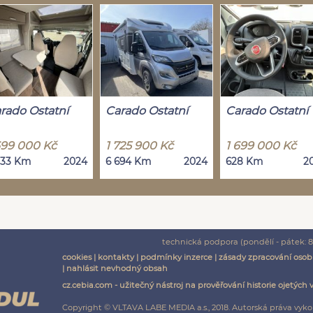
rado Ostatní
Carado Ostatní
Carado Ostatní
699 000 Kč
1 725 900 Kč
1 699 000 Kč
533 Km
2024
6 694 Km
2024
628 Km
2
technická podpora (pondělí - pátek: 8:
cookies
|
kontakty
|
podmínky inzerce
|
zásady zpracování osob
|
nahlásit nevhodný obsah
cz.cebia.com - užitečný nástroj na prověřování historie ojetých 
Copyright © VLTAVA LABE MEDIA a.s., 2018. Autorská práva vyko