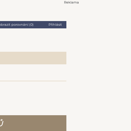
Reklama
obrazit porovnání (
0
)
Přihlásit
Ů