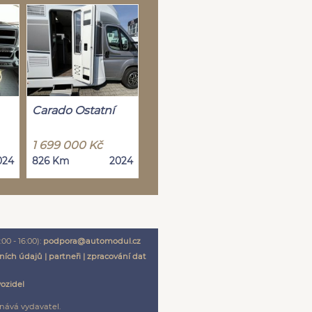
Carado Ostatní
1 699 000 Kč
024
826 Km
2024
00 - 16:00):
podpora@automodul.cz
ních údajů
|
partneři
|
zpracování dat
vozidel
nává vydavatel.