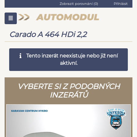
Zobrazit porovnání (
0
)
Přihlásit
Carado A 464 HDi 2,2
Tento inzerát neexistuje nebo již není
aktivní.
VYBERTE SI Z PODOBNÝCH
INZERÁTŮ