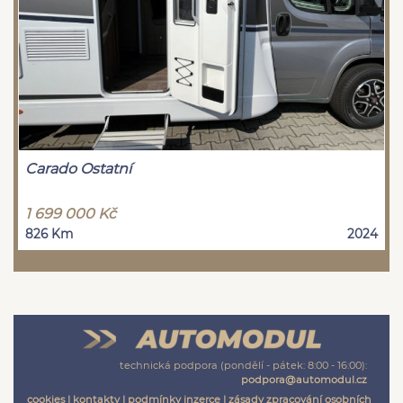
Carado Ostatní
1 699 000 Kč
826 Km
2024
technická podpora (pondělí - pátek: 8:00 - 16:00):
podpora@automodul.cz
cookies
|
kontakty
|
podmínky inzerce
|
zásady zpracování osobních